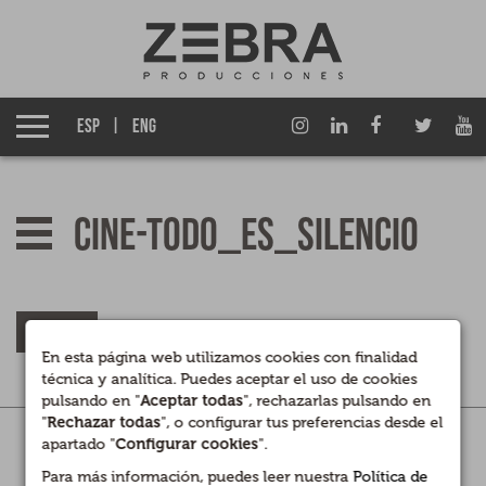
Quiénes somos
Grupo Izen
ESP
ENG
Qué hacemos
Ficción TV
cine-todo_es_silencio
Entretenimiento TV
Cine
VOLVER
En esta página web utilizamos cookies con finalidad
Documentales
técnica y analítica. Puedes aceptar el uso de cookies
pulsando en "
Aceptar todas
", rechazarlas pulsando en
Contenidos para Marcas y Empresas
"
Rechazar todas
", o configurar tus preferencias desde el
Legal
|
Privacidad
|
Cookies
apartado "
Configurar cookies
".
Canal interno de información
Para más información, puedes leer nuestra
Política de