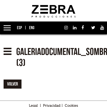
Quiénes somos
Grupo Izen
ESP
ENG
Qué hacemos
Empresas asociadas
galeriadocumental_somb
Noticias
(3)
Premios
VOLVER
Contacto
Legal
|
Privacidad
|
Cookies