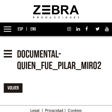
Quiénes somos
Grupo Izen
ESP
ENG
Qué hacemos
Empresas asociadas
documental-
Noticias
quien_fue_pilar_miro2
Premios
VOLVER
Contacto
Legal
|
Privacidad
|
Cookies