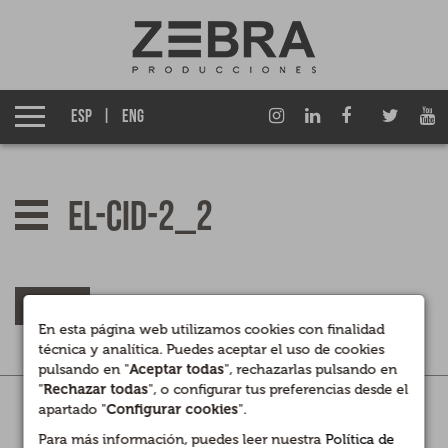
Quiénes somos
Grupo Izen
ESP
ENG
Qué hacemos
Empresas asociadas
El-Cid-2_2
Noticias
Premios
VOLVER
En esta página web utilizamos cookies con finalidad
técnica y analítica. Puedes aceptar el uso de cookies
Contacto
pulsando en "
Aceptar todas
", rechazarlas pulsando en
"
Rechazar todas
", o configurar tus preferencias desde el
Legal
|
Privacidad
|
Cookies
apartado "
Configurar cookies
".
Canal interno de información
Para más información, puedes leer nuestra
Política de