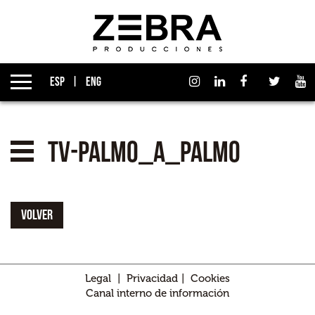
Quiénes somos
Grupo Izen
ESP
ENG
Qué hacemos
Empresas asociadas
tv-palmo_a_palmo
Noticias
Premios
VOLVER
Contacto
Legal
|
Privacidad
|
Cookies
Canal interno de información