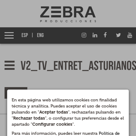
Quiénes somos
Grupo Izen
ESP
ENG
Qué hacemos
Ficción TV
v2_tv_entret_asturiano
Entretenimiento TV
Cine
VOLVER
En esta página web utilizamos cookies con finalidad
Documentales
técnica y analítica. Puedes aceptar el uso de cookies
pulsando en "
Aceptar todas
", rechazarlas pulsando en
Contenidos para Marcas y Empresas
"
Rechazar todas
", o configurar tus preferencias desde el
Legal
|
Privacidad
|
Cookies
apartado "
Configurar cookies
".
Canal interno de información
Para más información, puedes leer nuestra
Política de