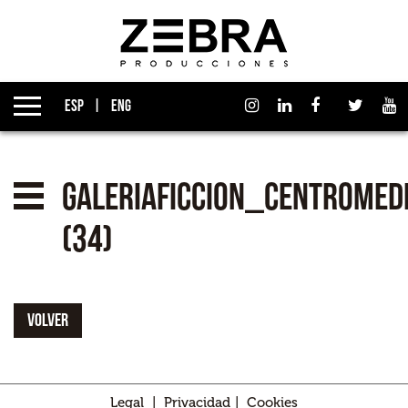
Quiénes somos
Grupo Izen
ESP
ENG
Qué hacemos
Empresas asociadas
galeriaficcion_centromed
Noticias
(34)
Premios
VOLVER
Contacto
Legal
|
Privacidad
|
Cookies