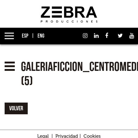
Quiénes somos
Grupo Izen
ESP
ENG
Qué hacemos
Empresas asociadas
galeriaficcion_centromed
Noticias
(5)
Premios
VOLVER
Contacto
Legal
|
Privacidad
|
Cookies