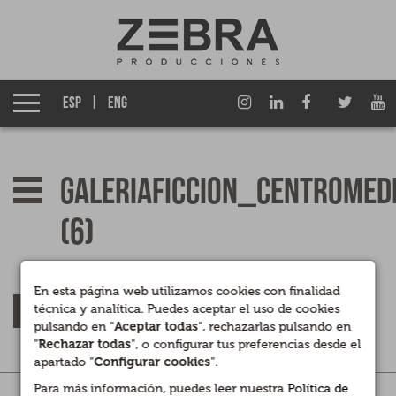
Quiénes somos
Grupo Izen
ESP
ENG
Qué hacemos
Ficción TV
galeriaficcion_centromed
Entretenimiento TV
(6)
Cine
En esta página web utilizamos cookies con finalidad
Documentales
VOLVER
técnica y analítica. Puedes aceptar el uso de cookies
pulsando en "
Aceptar todas
", rechazarlas pulsando en
Contenidos para Marcas y Empresas
"
Rechazar todas
", o configurar tus preferencias desde el
apartado "
Configurar cookies
".
Para más información, puedes leer nuestra
Política de
Legal
|
Privacidad
|
Cookies