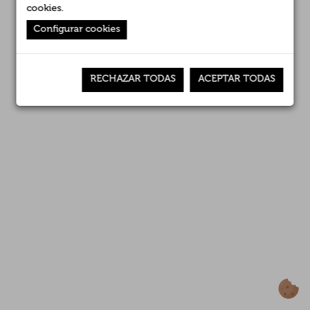
Empresas asociadas
cookies
.
Canal interno de información
Configurar cookies
Noticias
RECHAZAR TODAS
ACEPTAR TODAS
Premios
Contacto