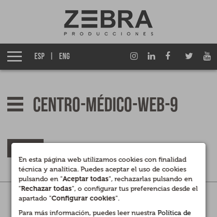
Quiénes somos
Grupo Izen
ESP
ENG
Qué hacemos
Empresas asociadas
Centro-Médico-Web-9
Noticias
Premios
VOLVER
En esta página web utilizamos cookies con finalidad
técnica y analítica. Puedes aceptar el uso de cookies
Contacto
pulsando en "
Aceptar todas
", rechazarlas pulsando en
"
Rechazar todas
", o configurar tus preferencias desde el
Legal
|
Privacidad
|
Cookies
apartado "
Configurar cookies
".
Canal interno de información
Para más información, puedes leer nuestra
Política de