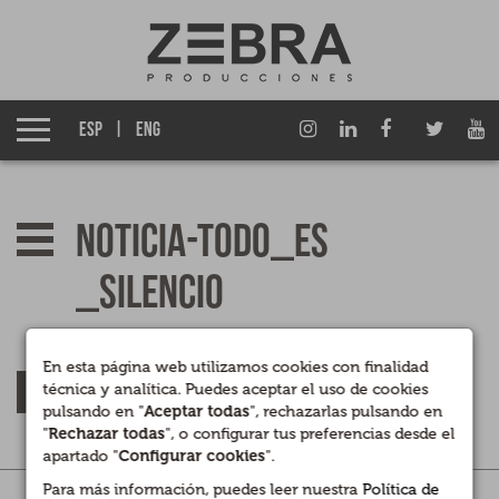
Quiénes somos
Grupo Izen
ESP
ENG
Qué hacemos
Empresas asociadas
noticia-todo_es
Noticias
_silencio
Premios
En esta página web utilizamos cookies con finalidad
VOLVER
técnica y analítica. Puedes aceptar el uso de cookies
Contacto
pulsando en "
Aceptar todas
", rechazarlas pulsando en
"
Rechazar todas
", o configurar tus preferencias desde el
apartado "
Configurar cookies
".
Para más información, puedes leer nuestra
Política de
Legal
|
Privacidad
|
Cookies